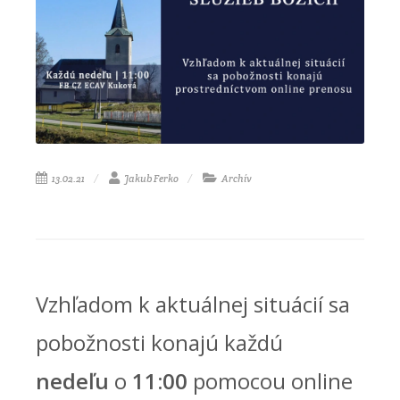
13.02.21
Jakub Ferko
Archív
Vzhľadom k aktuálnej situácií sa
pobožnosti konajú každú
nedeľu
o
11:00
pomocou online