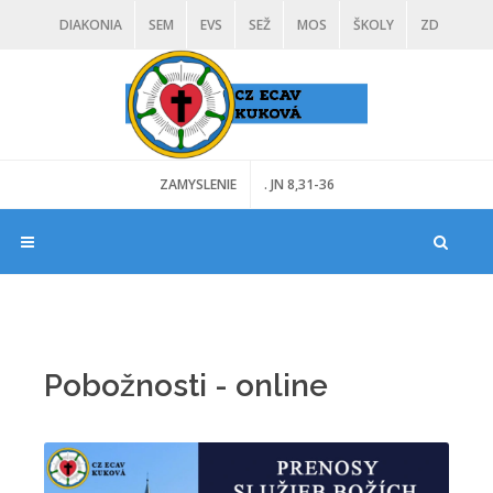
DIAKONIA
SEM
EVS
SEŽ
MOS
ŠKOLY
ZD
VD
DARUJ
ZAMYSLENIE
. JN 8,31-36
Pobožnosti - online