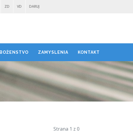
ZD
VD
DARUJ
BOŽENSTVO
ZAMYSLENIA
KONTAKT
Strana 1 z 0